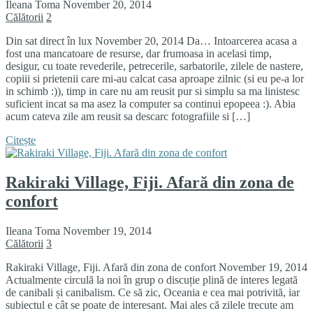
Ileana Toma
November 20, 2014
Călătorii
2
Din sat direct în lux November 20, 2014 Da… Intoarcerea acasa a
fost una mancatoare de resurse, dar frumoasa in acelasi timp,
desigur, cu toate revederile, petrecerile, sarbatorile, zilele de nastere,
copiii si prietenii care mi-au calcat casa aproape zilnic (si eu pe-a lor
in schimb :)), timp in care nu am reusit pur si simplu sa ma linistesc
suficient incat sa ma asez la computer sa continui epopeea :). Abia
acum cateva zile am reusit sa descarc fotografiile si […]
Citește
Rakiraki Village, Fiji. Afară din zona de
confort
Ileana Toma
November 19, 2014
Călătorii
3
Rakiraki Village, Fiji. Afară din zona de confort November 19, 2014
Actualmente circulă la noi în grup o discuție plină de interes legată
de canibali și canibalism. Ce să zic, Oceania e cea mai potrivită, iar
subiectul e cât se poate de interesant. Mai ales că zilele trecute am