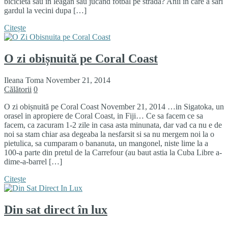
bicicleta sau in leagan sau jucand fotbal pe strada? Anii in care a sari
gardul la vecini dupa […]
Citește
O zi obișnuită pe Coral Coast
Ileana Toma
November 21, 2014
Călătorii
0
O zi obișnuită pe Coral Coast November 21, 2014 …in Sigatoka, un
orasel in apropiere de Coral Coast, in Fiji… Ce sa facem ce sa
facem, ca zacuram 1-2 zile in casa asta minunata, dar vad ca nu e de
noi sa stam chiar asa degeaba la nesfarsit si sa nu mergem noi la o
pietulica, sa cumparam o bananuta, un mangonel, niste lime la a
100-a parte din pretul de la Carrefour (au baut astia la Cuba Libre a-
dime-a-barrel […]
Citește
Din sat direct în lux