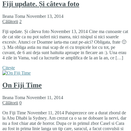
Fiji update. Și câteva foto
Ileana Toma
November 13, 2014
Călătorii
2
Fiji update. Și câteva foto November 13, 2014 Cine ma cunoaste cat
de cat stie ca nu pot suferi nici marea, nici nisipul si nici soarele
excesiv. Atunci ce Doamne iarta-ma caut pe-aici? Obligata, frate 🙂
:). Ma obliga astia nu mai scap de ei cu tropicele lor cu tot, pe
cuvant, de 6 ani deja sunt haituita aproape in fiecare an :). Una erau
4 zile in Vama, vad ca lucrurile se amplifica de la an la an, ce […]
Citește
On Fiji Time
Ileana Toma
November 11, 2014
Călătorii
0
On Fiji Time November 11, 2014 Paisprezece ore a durat zborul de
la Abu Dhabi la Sydney. Am crezut ca o sa ne doboare la nervi, dar
nu a fost chiar atat de horror. Dupa ce in primul zbor Casel si Cara
au fost in prima linie langa un tip care, saracul, a facut convulsii si