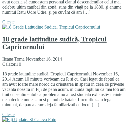
avut ocazia să cunoaștem personal clanul descendenților celui mai
celebru ultim canibal din zonă, stins din viață pe la 1880, și anume
numitul Ratu Udre Udre, și pe cuvânt că am […]
Citește
18 grade latitudine sudică, Tropicul
Capricornului
Ileana Toma
November 16, 2014
Călătorii
0
18 grade latitudine sudică, Tropicul Capricornului November 16,
2014 Acum 10 minute vorbeam cu P. si cu Casi legat de faptul ca
am avut foarte mare noroc cu orientarea in spatiu in ceea ce priveste
vacanta noastra in Fiji de pana acum, in ciuda faptului ca mai toti am
trait cu sentimentul ca problema nu a fost studiata exhaustiv inainte
de a decide unde stam si planul de bataie. Lucrurile s-au legat
minunat, de parca eram deja familiarizati cu locul […]
Citește