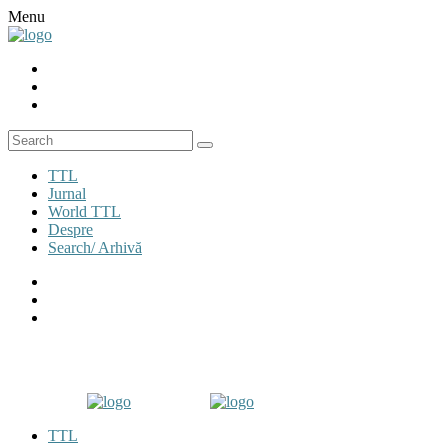
Menu
TTL
Jurnal
World TTL
Despre
Search/ Arhivă
TTL