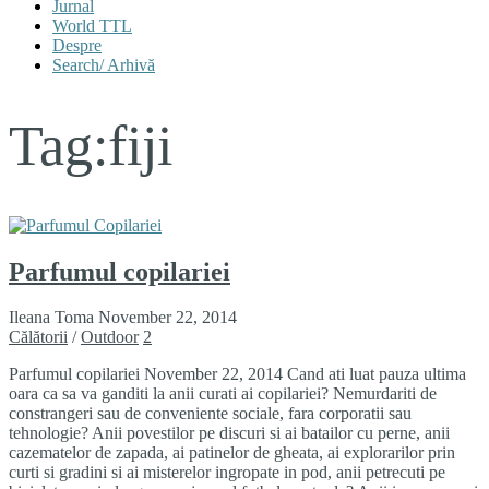
Jurnal
World TTL
Despre
Search/ Arhivă
Tag:
fiji
Parfumul copilariei
Ileana Toma
November 22, 2014
Călătorii
/
Outdoor
2
Parfumul copilariei November 22, 2014 Cand ati luat pauza ultima
oara ca sa va ganditi la anii curati ai copilariei? Nemurdariti de
constrangeri sau de conveniente sociale, fara corporatii sau
tehnologie? Anii povestilor pe discuri si ai batailor cu perne, anii
cazematelor de zapada, ai patinelor de gheata, ai explorarilor prin
curti si gradini si ai misterelor ingropate in pod, anii petrecuti pe