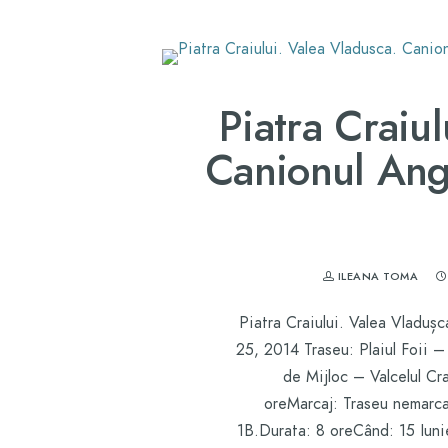
Piatra Craiu
Canionul Angh
ILEANA TOMA
Piatra Craiului. Valea Vladușc
25, 2014 Traseu: Plaiul Foii 
de Mijloc – Valcelul Cr
oreMarcaj: Traseu nemarca
1B.Durata: 8 oreCând: 15 Iunie