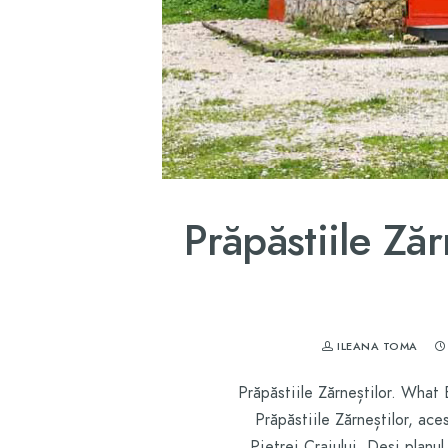
Prăpăstiile Zăr
ILEANA TOMA
Prăpăstiile Zărneștilor. What
Prăpăstiile Zărneștilor, ace
Pietrei Craiului. Deși planul