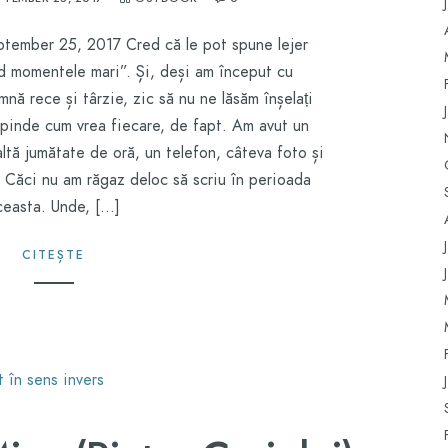
tember 25, 2017 Cred că le pot spune lejer
 momentele mari”. Și, deși am început cu
nă rece și târzie, zic să nu ne lăsăm înșelați
epinde cum vrea fiecare, de fapt. Am avut un
ltă jumătate de oră, un telefon, câteva foto și
 Căci nu am răgaz deloc să scriu în perioada
ceasta. Unde, […]
CITEȘTE