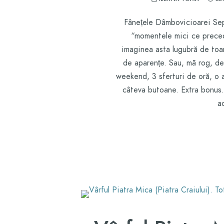
Fânețele Dâmbovicioarei Sep
“momentele mici ce preced
imaginea asta lugubră de toam
de aparențe. Sau, mă rog, d
weekend, 3 sferturi de oră, o a
câteva butoane. Extra bonus.
a