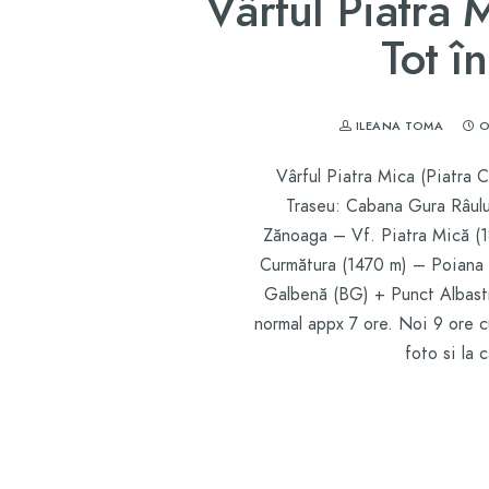
Vârful Piatra M
Tot î
ILEANA TOMA
O
Vârful Piatra Mica (Piatra C
Traseu: Cabana Gura Râulu
Zănoaga – Vf. Piatra Mică (
Curmătura (1470 m) – Poiana
Galbenă (BG) + Punct Albast
normal appx 7 ore. Noi 9 ore cu
foto si la 