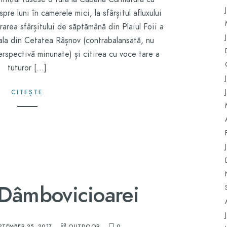
e luni în camerele mici, la sfârșitul afluxului
area sfârșitului de săptămână din Plaiul Foii a
ala din Cetatea Râșnov (contrabalansată, nu
rspectivă minunate) și citirea cu voce tare a
tuturor […]
CITEȘTE
 Dâmbovicioarei
PTEMBER 25, 2017
OUTDOOR
0