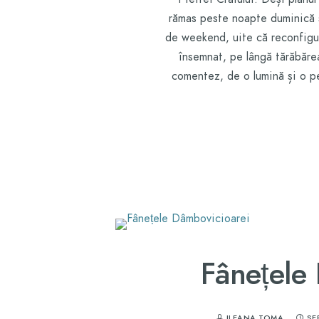
rămas peste noapte duminică spr
de weekend, uite că reconfigur
însemnat, pe lângă tărăbăre
comentez, de o lumină și o pe
Fânețele
ILEANA TOMA
SE