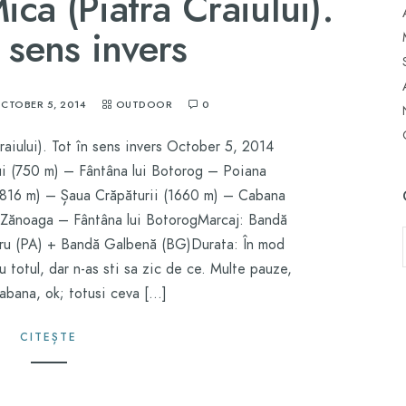
ica (Piatra Craiului).
n sens invers
CTOBER 5, 2014
OUTDOOR
0
raiului). Tot în sens invers October 5, 2014
i (750 m) – Fântâna lui Botorog – Poiana
1816 m) – Șaua Crăpăturii (1660 m) – Cabana
 Zănoaga – Fântâna lui BotorogMarcaj: Bandă
ru (PA) + Bandă Galbenă (BG)Durata: În mod
 totul, dar n-as sti sa zic de ce. Multe pauze,
cabana, ok; totusi ceva […]
CITEȘTE