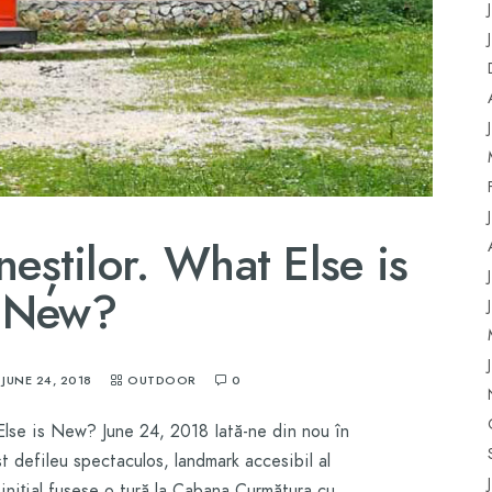
neștilor. What Else is
New?
JUNE 24, 2018
OUTDOOR
0
 Else is New? June 24, 2018 Iată-ne din nou în
st defileu spectaculos, landmark accesibil al
 inițial fusese o tură la Cabana Curmătura cu