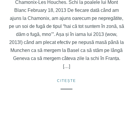
Chamonix-Les Houches. Schi la poalele lui Mont
Blanc February 18, 2013 De fiecare dată când am
ajuns la Chamonix, am ajuns oarecum pe nepregătite,
pe un soi de fugă de tipul “hai că tot suntem în zonă, să
dăm o fugă, mno’”. Așa și în iarna lui 2013 (wow,
2013!) când am plecat efectiv pe nepusă masă până la
Munchen ca să mergem la Basel ca să stăm pe lângă
Geneva ca să mergem câteva zile la schi în Franța.
[…]
CITEȘTE