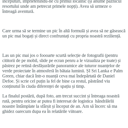
începuturi, împrietenindu-ne cu primul localnic (și anume paznicul
resortului unde am petrecut primele nopți). Avea să urmeze o
întreagă aventură.
Care urma să se termine un pic în altă formulă și avea să ne găsească
un pic mai bogați și direct confruntați cu propria noastră reziliență.
Las un pic mai jos o foooarte scurtă selecție de fotografii (pentru
cititorii de pe mobil, slide pe ecran penru a le vizualiza pe toate) și
păstrez pe retină desfășurările panoramice ale tuturor nuanțelor de
verde proiectate în atmosferă în bătaia luminii. ȘI Sri Lanka e Palm
Green, chiar dacă într-o nuanță ceva mai îndepărtată de Daniel
Defoe. Și scrie cel puțin la fel de bine ca restul, păstrând viu
conținutul în ciuda diferenței de spațiu și timp.
La finalul postării, după foto, am trecut succint și întreaga noastră
rută, pentru oricine ar putea fi interesat de logistica hăndrălelii
noastre întâmplate la sfârșit și început de an. Am să încerc să ma
ghidez oarecum dupa ea în relatările viitoare.