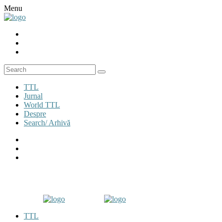
Menu
TTL
Jurnal
World TTL
Despre
Search/ Arhivă
TTL