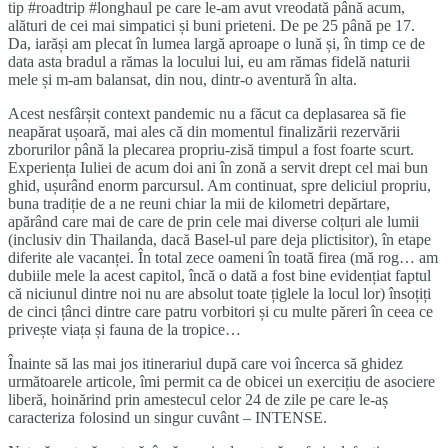
tip #roadtrip #longhaul pe care le-am avut vreodată până acum,
alături de cei mai simpatici și buni prieteni. De pe 25 până pe 17.
Da, iarăși am plecat în lumea largă aproape o lună și, în timp ce de
data asta bradul a rămas la locului lui, eu am rămas fidelă naturii
mele și m-am balansat, din nou, dintr-o aventură în alta.
Acest nesfârșit context pandemic nu a făcut ca deplasarea să fie
neapărat ușoară, mai ales că din momentul finalizării rezervării
zborurilor până la plecarea propriu-zisă timpul a fost foarte scurt.
Experiența Iuliei de acum doi ani în zonă a servit drept cel mai bun
ghid, ușurând enorm parcursul. Am continuat, spre deliciul propriu,
buna tradiție de a ne reuni chiar la mii de kilometri depărtare,
apărând care mai de care de prin cele mai diverse colțuri ale lumii
(inclusiv din Thailanda, dacă Basel-ul pare deja plictisitor), în etape
diferite ale vacanței. În total zece oameni în toată firea (mă rog… am
dubiile mele la acest capitol, încă o dată a fost bine evidențiat faptul
că niciunul dintre noi nu are absolut toate țiglele la locul lor) însoțiți
de cinci țânci dintre care patru vorbitori și cu multe păreri în ceea ce
privește viața și fauna de la tropice…
Înainte să las mai jos itinerariul după care voi încerca să ghidez
următoarele articole, îmi permit ca de obicei un exercițiu de asociere
liberă, hoinărind prin amestecul celor 24 de zile pe care le-aș
caracteriza folosind un singur cuvânt – INTENSE.