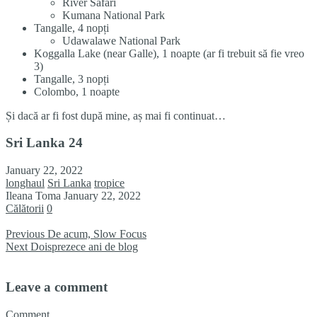
River Safari
Kumana National Park
Tangalle, 4 nopți
Udawalawe National Park
Koggalla Lake (near Galle), 1 noapte (ar fi trebuit să fie vreo
3)
Tangalle, 3 nopți
Colombo, 1 noapte
Și dacă ar fi fost după mine, aș mai fi continuat…
Sri Lanka 24
January 22, 2022
longhaul
Sri Lanka
tropice
Ileana Toma
January 22, 2022
Călătorii
0
Previous
De acum, Slow Focus
Next
Doisprezece ani de blog
Leave a comment
Comment