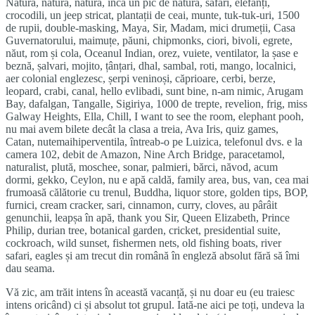
Natură, natură, natură, încă un pic de natură, safari, elefanți,
crocodili, un jeep stricat, plantații de ceai, munte, tuk-tuk-uri, 1500
de rupii, double-masking, Maya, Sir, Madam, mici drumeții, Casa
Guvernatorului, maimuțe, păuni, chipmonks, ciori, bivoli, egrete,
năut, rom și cola, Oceanul Indian, orez, vuiete, ventilator, la șase e
beznă, șalvari, mojito, țânțari, dhal, sambal, roti, mango, localnici,
aer colonial englezesc, șerpi veninoși, căprioare, cerbi, berze,
leopard, crabi, canal, hello evlibadi, sunt bine, n-am nimic, Arugam
Bay, dafalgan, Tangalle, Sigiriya, 1000 de trepte, revelion, frig, miss
Galway Heights, Ella, Chill, I want to see the room, elephant pooh,
nu mai avem bilete decât la clasa a treia, Ava Iris, quiz games,
Catan, nutemaihiperventila, întreab-o pe Luizica, telefonul dvs. e la
camera 102, debit de Amazon, Nine Arch Bridge, paracetamol,
naturalist, plută, moschee, sonar, palmieri, bărci, năvod, acum
dormi, gekko, Ceylon, nu e apă caldă, family area, bus, van, cea mai
frumoasă călătorie cu trenul, Buddha, liquor store, golden tips, BOP,
furnici, cream cracker, sari, cinnamon, curry, cloves, au pârâit
genunchii, leapșa în apă, thank you Sir, Queen Elizabeth, Prince
Philip, durian tree, botanical garden, cricket, presidential suite,
cockroach, wild sunset, fishermen nets, old fishing boats, river
safari, eagles și am trecut din română în engleză absolut fără să îmi
dau seama.
Vă zic, am trăit intens în această vacanță, și nu doar eu (eu traiesc
intens oricând) ci și absolut tot grupul. Iată-ne aici pe toți, undeva la