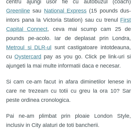
centru ajungi usor fie cu autobuzul (coach)
Greenline
sau
National Express
(15 pounds dus-
intors pana la Victoria Station) sau cu trenul
First
Capital Connect
, ceva mai scump cam 25 de
pounds pe-acolo. Iar de deplasat prin Londra,
Metroul si DLR-ul
sunt castigatoare intotdeauna,
cu
Oystercard
pay as you go. Click pe link-uri si
ajungeti la mai multe informatii daca e necesar.
Si cam ce-am facut in afara diminetilor lenese in
care ne trezeam cu totii cu greu la ora 10? Sar
peste ordinea cronologica.
Pai ne-am plimbat prin ploaie London Style,
inclusiv in City alaturi de toti bancherii.