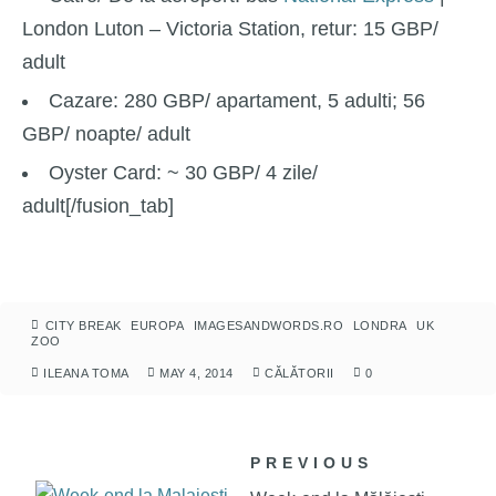
London Luton – Victoria Station, retur: 15 GBP/
adult
Cazare:
280 GBP/ apartament, 5 adulti; 56
GBP/ noapte/ adult
Oyster Card:
~ 30 GBP/ 4 zile/
adult[/fusion_tab]
CITY BREAK
EUROPA
IMAGESANDWORDS.RO
LONDRA
UK
ZOO
ILEANA TOMA
MAY 4, 2014
CĂLĂTORII
0
PREVIOUS