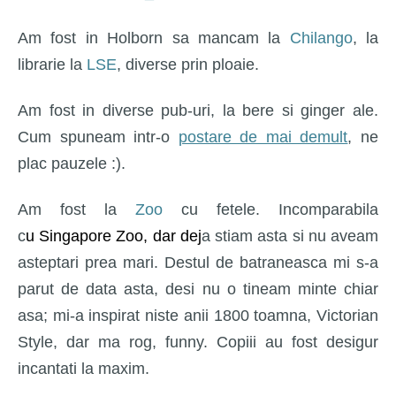
Am fost in Holborn sa mancam la
Chilango
, la
librarie la
LSE
, diverse prin ploaie.
Am fost in diverse pub-uri, la bere si ginger ale.
Cum spuneam intr-o
postare de mai demult
, ne
plac pauzele :).
Am fost la
Zoo
cu fetele. Incomparabila
c
u Singapore Zoo, dar dej
a stiam asta si nu aveam
asteptari prea mari. Destul de batraneasca mi s-a
parut de data asta, desi nu o tineam minte chiar
asa; mi-a inspirat niste anii 1800 toamna, Victorian
Style, dar ma rog, funny. Copiii au fost desigur
incantati la maxim.