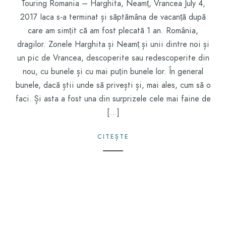
Touring Romania – Harghita, Neamț, Vrancea July 4,
2017 Iaca s-a terminat și săptămâna de vacanță după
care am simțit că am fost plecată 1 an. România,
dragilor. Zonele Harghita și Neamț și unii dintre noi și
un pic de Vrancea, descoperite sau redescoperite din
nou, cu bunele și cu mai puțin bunele lor. În general
bunele, dacă știi unde să privești și, mai ales, cum să o
faci. Și asta a fost una din surprizele cele mai faine de
[…]
CITEȘTE