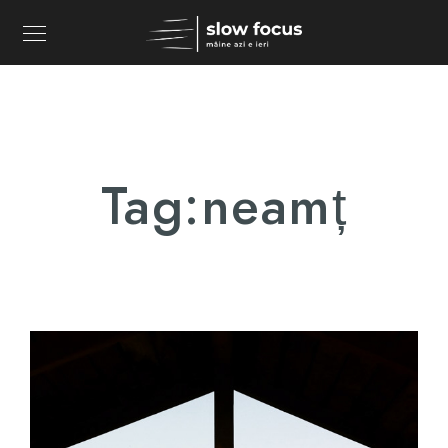
Tag:
neamț