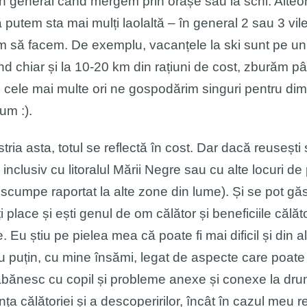
 general când mergem prin orașe sau la schi. Alteori
să putem sta mai mulți laolaltă – în general 2 sau 3 vi
em să facem. De exemplu, vacanțele la ski sunt pe un 
 chiar și la 10-20 km din rațiuni de cost, zburăm pân
e cele mai multe ori ne gospodărim singuri pentru di
um :).
tria asta, totul se reflectă în cost. Dar dacă reusești 
inclusiv cu litoralul Mării Negre sau cu alte locuri d
scumpe raportat la alte zone din lume). Și se pot găsi 
 place și ești genul de om călător și beneficiile călăto
 Eu știu pe pielea mea că poate fi mai dificil și din 
nu puțin, cu mine însămi, legat de aspecte care poate
ăbănesc cu copil și probleme anexe și conexe la drum
ența călătoriei și a descoperirilor, încât în cazul meu 