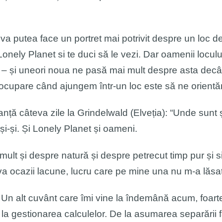
va putea face un portret mai potrivit despre un loc d
e Lonely Planet si te duci să le vezi. Dar oamenii loculu
a – și uneori noua ne pasă mai mult despre asta decâ
reocupare când ajungem într-un loc este să ne orientă
 câteva zile la Grindelwald (Elveția): “Unde sunt și 
i-și. Și Lonely Planet și oameni.
i mult și despre natură și despre petrecut timp pur și 
a ocazii lacune, lucru care pe mine una nu m-a lăsat r
re. Un alt cuvânt care îmi vine la îndemână acum, fo
ă la gestionarea calculelor. De la asumarea separării