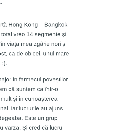
.
e forță Hong Kong – Bangkok
 total vreo 14 segmente și
n viața mea zgârie nori și
fost, ca de obicei, unul mare
:).
major în farmecul poveștilor
nem că suntem ca într-o
e mult și în cunoașterea
nal, iar lucrurile au ajuns
 degeaba. Este un grup
u varza. Și cred că lucrul