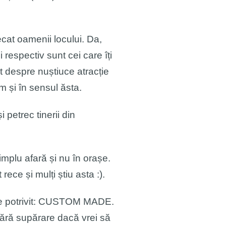
ecat oamenii locului. Da,
i respectiv sunt cei care îți
t despre nuștiuce atracție
m și în sensul ăsta.
petrec tinerii din
simplu afară și nu în orașe.
ece și mulți știu asta :).
arte potrivit: CUSTOM MADE.
 fără supărare dacă vrei să