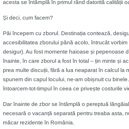
acesta se întâmplă în primul rând datorită calități
Și deci, cum facem?
Păi începem cu zborul. Destinația contează, desigur
accesibilitatea zborului până acolo, întrucât vorbim
desigur). Au fost momente haioase și pepenoase 
înainte, în care zborul a fost în total – țin minte ș
prea multe discuții, fără a lua neaparat în calcul l
spunem din capul locului, ne-am obișnuit cu binele
întoarcem-tot-timpul în ceea ce privește costurile vieț
Dar înainte de zbor se întâmplă o pereptuă lăngăial
necesară o vacanță separată pentru treaba asta, nu-i
măcar rezidente în România.