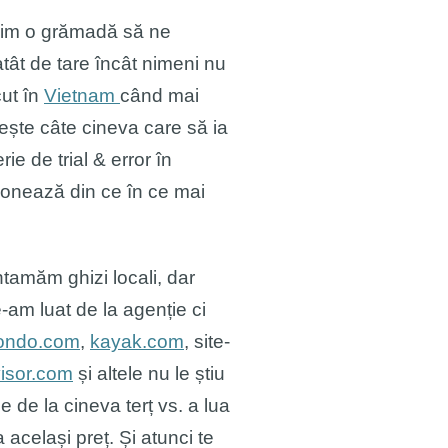
nuim o grămadă să ne
tât de tare încât nimeni nu
cut în
Vietnam
când mai
sește câte cineva care să ia
e de trial & error în
ionează din ce în ce mai
ntamăm ghizi locali, dar
-am luat de la agenție ci
ndo.com
,
kayak.com
, site-
visor.com
și altele nu le știu
 de la cineva terț vs. a lua
 același preț. Și atunci te