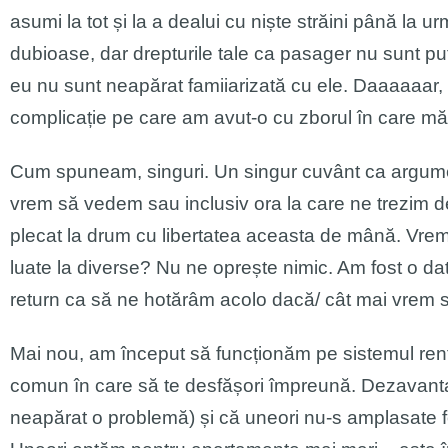
asumi la tot și la a dealui cu niște străini până la 
dubioase, dar drepturile tale ca pasager nu sunt puț
eu nu sunt neapărat famiiarizată cu ele. Daaaaaar, 
complicație pe care am avut-o cu zborul în care m
Cum spuneam, singuri. Un singur cuvânt ca argum
vrem să vedem sau inclusiv ora la care ne trezim d
plecat la drum cu libertatea aceasta de mână. Vrem s
luate la diverse? Nu ne oprește nimic. Am fost o d
return ca să ne hotărâm acolo dacă/ cât mai vrem s
Mai nou, am început să funcționăm pe sistemul rental
comun în care să te desfășori împreună. Dezavantajul
neapărat o problemă) și că uneori nu-s amplasate fo