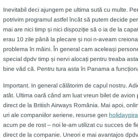
Inevitabil deci ajungem pe ultima sută cu multe. P
potrivim programul astfel încât să putem decide per
mai are nici timp și nici dispoziție să o ia de la cap
erau 10 zile până la plecare și noi n-aveam creionat
problema în mâini. În general cam aceleași persone :
special dpdv timp și nervi alocați pentru treaba 
bine văd că. Pentru tura asta în Panama a funcționat
Important. In general călătorim de capul nostru. Adi
atât. Ultima oară când am luat vreun bilet de avion 
direct de la British Airways România. Mai apoi, onli
uri ale companiilor aeriene, resurse gen
holidaypir
acum pe de rost – noi le-am utilizat cu succes de fi
direct de la companie. Uneori e mai avantajos dpdv co