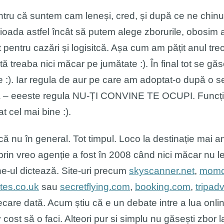
entru că suntem cam leneși, cred, și după ce ne chi
ioada astfel încât să putem alege zborurile, obosim a
at pentru cazări și logisitcă. Așa cum am pățit anul tre
ă treaba nici măcar pe jumătate :). În final tot se gă
). Iar regula de aur pe care am adoptat-o după o seri
asta – eeeste regula NU-ȚI CONVINE TE OCUPI. Funcț
 cel mai bine :).
că nu în general. Tot timpul. Loco la destinație mai a
prin vreo agenție a fost în 2008 când nici măcar nu le
ne-ul dictează. Site-uri precum
skyscanner.net
,
momo
ates.co.uk
sau
secretflying.com
,
booking.com
,
tripad
ecare dată. Acum știu că e un debate intre a lua online
st să o faci. Alteori pur si simplu nu găsești zbor la