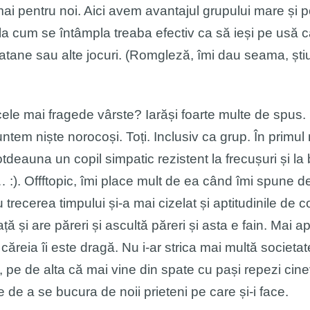
mai pentru noi. Aici avem avantajul grupului mare și po
la cum se întâmpla treaba efectiv ca să ieși pe usă că
Catane sau alte jocuri. (Romgleză, îmi dau seama, știu
cele mai fragede vârste? Iarăși foarte multe de spus. P
 suntem niște norocoși. Toți. Inclusiv ca grup. În primu
totdeauna un copil simpatic rezistent la frecușuri și l
:). Offftopic, îmi place mult de ea când îmi spune d
 trecerea timpului și-a mai cizelat și aptitudinile de 
ă și are păreri și ascultă păreri și asta e fain. Mai a
căreia îi este dragă. Nu i-ar strica mai multă societa
bă, pe de alta că mai vine din spate cu pași repezi cine
e de a se bucura de noii prieteni pe care și-i face.