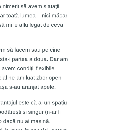
a nimerit să avem situații
iar toată lumea – nici măcar
ă mi le aflu legat de ceva
em să facem sau pe cine
sta-i partea a doua. Dar am
avem condiții flexibile
cial ne-am luat zbor open
așa s-au aranjat apele.
antajul este că ai un spațiu
dărești și singur (n-ar fi
lo dacă nu ai mașină.