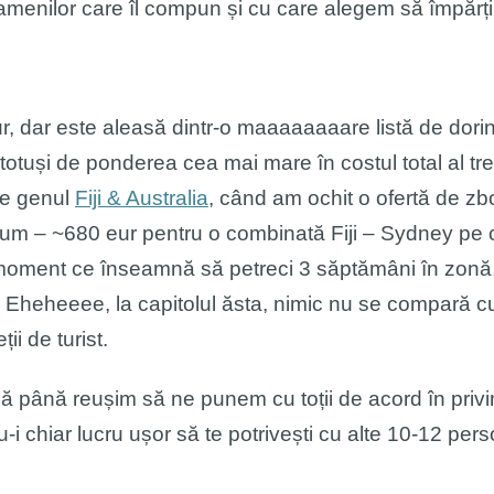
i oamenilor care îl compun și cu care alegem să împăr
, dar este aleasă dintr-o maaaaaaaare listă de dorin
 totuși de ponderea cea mai mare în costul total al tr
de genul
Fiji & Australia
, când am ochit o ofertă de zbo
i acum – ~680 eur pentru o combinată Fiji – Sydney pe 
a moment ce înseamnă să petreci 3 săptămâni în zonă, î
. Eheheeee, la capitolul ăsta, nimic nu se compară cu
ii de turist.
ă până reușim să ne punem cu toții de acord în privi
 chiar lucru ușor să te potrivești cu alte 10-12 perso