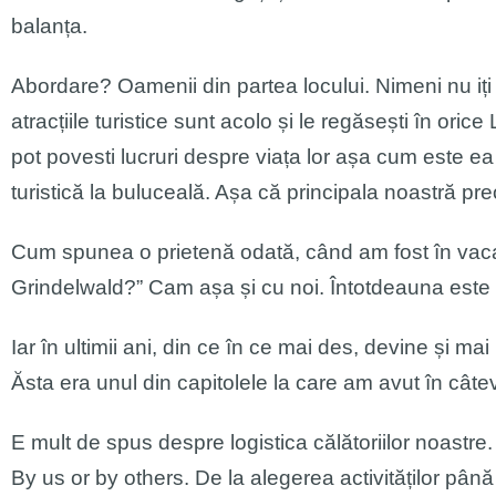
balanța.
Abordare? Oamenii din partea locului. Nimeni nu iți 
atracțiile turistice sunt acolo și le regăsești în oric
pot povesti lucruri despre viața lor așa cum este e
turistică la buluceală. Așa că principala noastră p
Cum spunea o prietenă odată, când am fost în vacanță
Grindelwald?” Cam așa și cu noi. Întotdeauna este ș
Iar în ultimii ani, din ce în ce mai des, devine și ma
Ăsta era unul din capitolele la care am avut în câtev
E mult de spus despre logistica călătoriilor noast
By us or by others. De la alegerea activităților pân