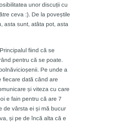
sibilitatea unor discuții cu
tre ceva :). De la poveștile
, asta sunt, atâta pot, asta
rincipalul fiind că se
l rând pentru că se poate.
a bolnăvicioșenii. Pe unde a
e fiecare dată când are
comunicare și viteza cu care
poi e fain pentru că are 7
te de vârsta ei și mă bucur
va, și pe de încă alta că e