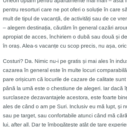
Uneori optăm pentru apartamente mai mari – asta în
pentru resorturi care ne pot oferi o soluție în care 
mult de tipul de vacanță, de activități sau de ce vr
– alegem destinația, căutăm în general cazări around
apropiat de acces, închiriem o dubă sau două și d
în oraș. Alea-s vacanțe cu scop precis, nu așa, oric
Costuri? Da. Nimic nu-i pe gratis și mai ales în indus
cazarea în general este în multe locuri comparabilă 
pare orișicum că locurile de cazare de calitate sunt 
până la umă este o chestiune de alegeri. Iar dacă îți
surclaseze dezavantajele acestora, este foarte bine.
ales de când o am pe Suri. Inclusiv eu mă lupt, și 
sau pe target, sau confortabile atunci când mă căr
lui, after all. Dar te îmbogățește atât de tare experi