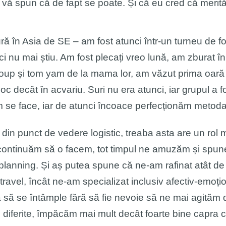
ă vă spun că de fapt se poate. Și că eu cred că merită
tură în Asia de SE – am fost atunci într-un turneu d
nu mai știu. Am fost plecați vreo lună, am zburat în
up și tom yam de la mama lor, am văzut prima oară î
t loc decât în acvariu. Suri nu era atunci, iar grupul a 
 se face, iar de atunci încoace perfecționăm metoda 
l din punct de vedere logistic, treaba asta are un rol 
și continuăm să o facem, tot timpul ne amuzăm și spu
de planning. Și aș putea spune că ne-am rafinat atât d
 travel, încât ne-am specializat inclusiv afectiv-emoțio
să se întâmple fără să fie nevoie să ne mai agităm
i diferite, împăcăm mai mult decât foarte bine capra c