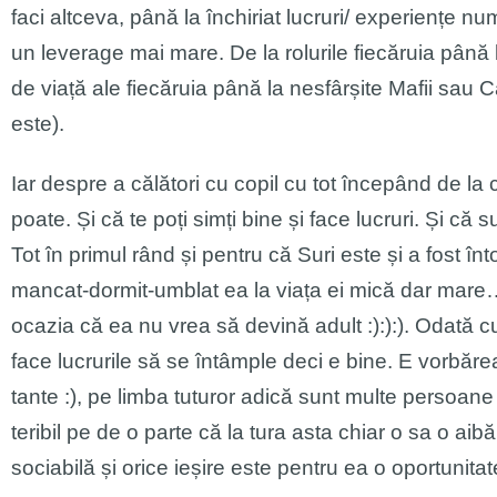
faci altceva, până la închiriat lucruri/ experiențe nu
un leverage mai mare. De la rolurile fiecăruia până 
de viață ale fiecăruia până la nesfârșite Mafii sau 
este).
Iar despre a călători cu copil cu tot începând de la 
poate. Și că te poți simți bine și face lucruri. Și că
Tot în primul rând și pentru că Suri este și a fost în
mancat-dormit-umblat ea la viața ei mică dar mare… 
ocazia că ea nu vrea să devină adult :):):). Odată cu
face lucrurile să se întâmple deci e bine. E vorbăreaț
tante :), pe limba tuturor adică sunt multe persoane 
teribil pe de o parte că la tura asta chiar o sa o ai
sociabilă și orice ieșire este pentru ea o oportunitat