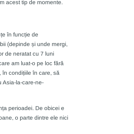
țim acest tip de momente.
țe în funcție de
ebii (depinde și unde mergi,
r de neratat cu 7 luni
care am luat-o pe loc fără
n condițiile în care, să
 Asia-la-care-ne-
nța perioadei. De obicei e
ane, o parte dintre ele nici