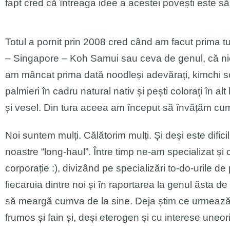
fapt cred că întreaga idee a acestei povești este s
Totul a pornit prin 2008 cred când am facut prima 
– Singapore – Koh Samui sau ceva de genul, că nici 
am mâncat prima dată noodleși adevărați, kimchi so
palmieri în cadru natural nativ și pești colorați în al
și vesel. Din tura aceea am început să învățăm cum
Noi suntem mulți. Călătorim mulți. Și deși este difici
noastre “long-haul”. Între timp ne-am specializat 
corporație :), divizând pe specializări to-do-urile 
fiecaruia dintre noi și în raportarea la genul ăsta de
să meargă cumva de la sine. Deja știm ce urmează 
frumos și fain și, deși eterogen și cu interese uneor