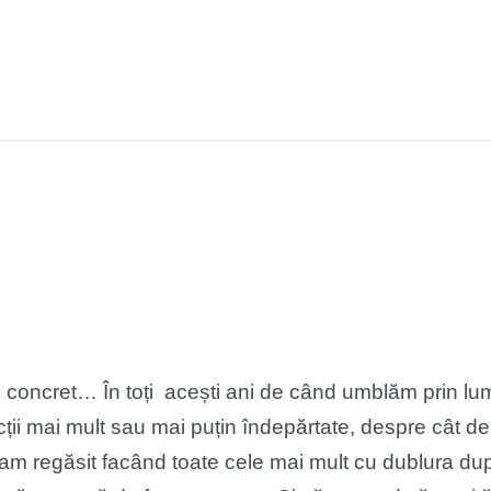
TTL
JURNA
ns concret… În toți acești ani de când umblăm prin l
cții mai mult sau mai puțin îndepărtate, despre cât 
m regăsit facând toate cele mai mult cu dublura dup