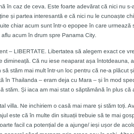
urmă în caz de ceva. Este foarte adevărat că nici nu s-
ine și partea interesantă e că nici nu le cunoaște ch
uite chiar acum sunt într-o epopee în care urmează s
ă aflu acum în drum spre Panama City.
ent – LIBERTATE. Libertatea să alegem exact ce vr
e dimineață. Că nu iese neaparat așa întotdeauna, a
ă stăm mai mult într-un loc pentru că ne-a plăcut și 
ată în Thailanda – eram deja cu Mara – și în mod spe
ă stăm. Și iaca am mai stat o săptămână în plus că 
 villa. Ne inchiriem o casă mai mare și stăm toți. Av
 este că în multe din situații trebuie să te mai gospo
arte facil ca potențial de a ajunge/ ieși ușor de aco