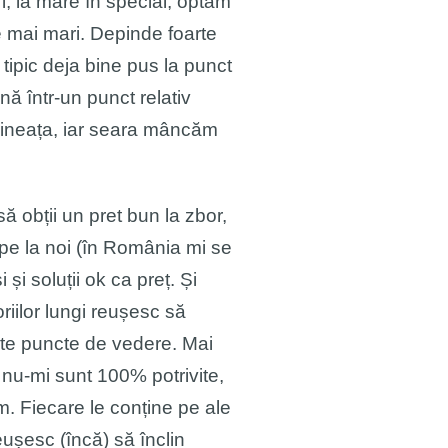
, la mare în special, optam
le mai mari. Depinde foarte
tipic deja bine pus la punct
ă într-un punct relativ
mineața, iar seara mâncăm
să obții un pret bun la zbor,
e pe la noi (în România mi se
și soluții ok ca preț. Și
riilor lungi reușesc să
alte puncte de vedere. Mai
 nu-mi sunt 100% potrivite,
. Fiecare le conține pe ale
reușesc (încă) să înclin