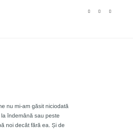
L
WORLD TTL
DESPRE
SEARCH/ ARHIVĂ
ume nu mi-am găsit niciodată
de la îndemână sau peste
ă noi decât fără ea. Și de