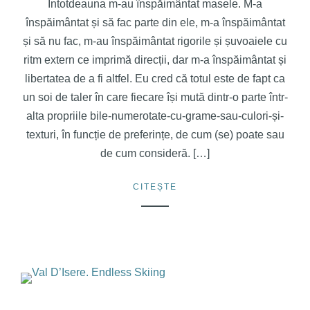
Întotdeauna m-au înspăimântat masele. M-a
înspăimântat și să fac parte din ele, m-a înspăimântat
și să nu fac, m-au înspăimântat rigorile și șuvoaiele cu
ritm extern ce imprimă direcții, dar m-a înspăimântat și
libertatea de a fi altfel. Eu cred că totul este de fapt ca
un soi de taler în care fiecare își mută dintr-o parte într-
alta propriile bile-numerotate-cu-grame-sau-culori-și-
texturi, în funcție de preferințe, de cum (se) poate sau
de cum consideră. […]
CITEȘTE