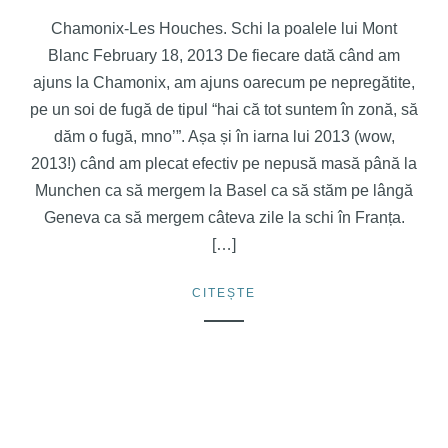
Chamonix-Les Houches. Schi la poalele lui Mont
Blanc February 18, 2013 De fiecare dată când am
ajuns la Chamonix, am ajuns oarecum pe nepregătite,
pe un soi de fugă de tipul “hai că tot suntem în zonă, să
dăm o fugă, mno’”. Așa și în iarna lui 2013 (wow,
2013!) când am plecat efectiv pe nepusă masă până la
Munchen ca să mergem la Basel ca să stăm pe lângă
Geneva ca să mergem câteva zile la schi în Franța.
[…]
CITEȘTE