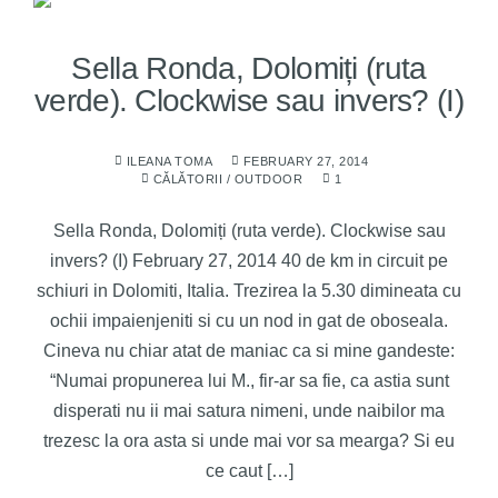
Sella Ronda, Dolomiți (ruta
verde). Clockwise sau invers? (I)
ILEANA TOMA
FEBRUARY 27, 2014
CĂLĂTORII
/
OUTDOOR
1
Sella Ronda, Dolomiți (ruta verde). Clockwise sau
invers? (I) February 27, 2014 40 de km in circuit pe
schiuri in Dolomiti, Italia. Trezirea la 5.30 dimineata cu
ochii impaienjeniti si cu un nod in gat de oboseala.
Cineva nu chiar atat de maniac ca si mine gandeste:
“Numai propunerea lui M., fir-ar sa fie, ca astia sunt
disperati nu ii mai satura nimeni, unde naibilor ma
trezesc la ora asta si unde mai vor sa mearga? Si eu
ce caut […]