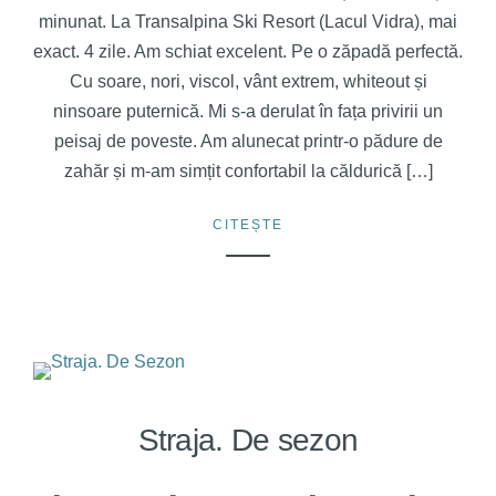
minunat. La Transalpina Ski Resort (Lacul Vidra), mai
exact. 4 zile. Am schiat excelent. Pe o zăpadă perfectă.
Cu soare, nori, viscol, vânt extrem, whiteout și
ninsoare puternică. Mi s-a derulat în fața privirii un
peisaj de poveste. Am alunecat printr-o pădure de
zahăr și m-am simțit confortabil la căldurică […]
CITEȘTE
Straja. De sezon