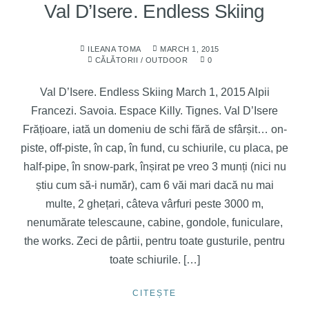
Val D’Isere. Endless Skiing
ILEANA TOMA
MARCH 1, 2015
CĂLĂTORII
/
OUTDOOR
0
Val D’Isere. Endless Skiing March 1, 2015 Alpii
Francezi. Savoia. Espace Killy. Tignes. Val D’Isere
Frățioare, iată un domeniu de schi fără de sfârșit… on-
piste, off-piste, în cap, în fund, cu schiurile, cu placa, pe
half-pipe, în snow-park, înșirat pe vreo 3 munți (nici nu
știu cum să-i număr), cam 6 văi mari dacă nu mai
multe, 2 ghețari, câteva vârfuri peste 3000 m,
nenumărate telescaune, cabine, gondole, funiculare,
the works. Zeci de pârtii, pentru toate gusturile, pentru
toate schiurile. […]
CITEȘTE